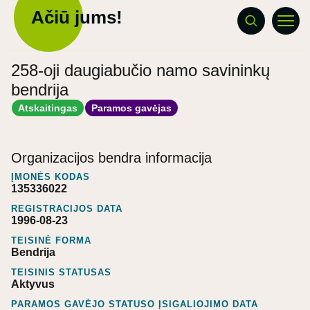
Ačiū jums!
258-oji daugiabučio namo savininkų
bendrija
Atskaitingas
Paramos gavėjas
Organizacijos bendra informacija
ĮMONĖS KODAS
135336022
REGISTRACIJOS DATA
1996-08-23
TEISINĖ FORMA
Bendrija
TEISINIS STATUSAS
Aktyvus
PARAMOS GAVĖJO STATUSO ĮSIGALIOJIMO DATA