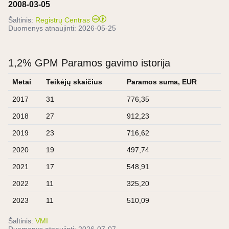
2008-03-05
Šaltinis:
Registrų Centras
Duomenys atnaujinti:
2026-05-25
1,2% GPM Paramos gavimo istorija
Metai
Teikėjų skaičius
Paramos suma, EUR
2017
31
776,35
2018
27
912,23
2019
23
716,62
2020
19
497,74
2021
17
548,91
2022
11
325,20
2023
11
510,09
Šaltinis:
VMI
Duomenys atnaujinti:
2026-07-07