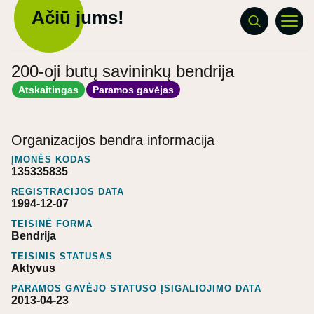
Ačiū jums!
200-oji butų savininkų bendrija
Atskaitingas
Paramos gavėjas
Organizacijos bendra informacija
ĮMONĖS KODAS
135335835
REGISTRACIJOS DATA
1994-12-07
TEISINĖ FORMA
Bendrija
TEISINIS STATUSAS
Aktyvus
PARAMOS GAVĖJO STATUSO ĮSIGALIOJIMO DATA
2013-04-23