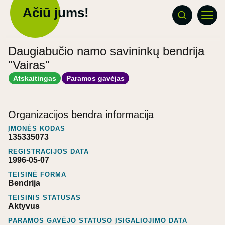
Ačiū jums!
Daugiabučio namo savininkų bendrija
"Vairas"
Atskaitingas
Paramos gavėjas
Organizacijos bendra informacija
ĮMONĖS KODAS
135335073
REGISTRACIJOS DATA
1996-05-07
TEISINĖ FORMA
Bendrija
TEISINIS STATUSAS
Aktyvus
PARAMOS GAVĖJO STATUSO ĮSIGALIOJIMO DATA