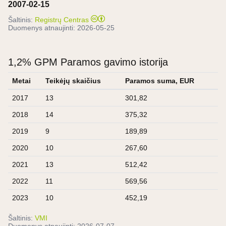
2007-02-15
Šaltinis:
Registrų Centras
Duomenys atnaujinti:
2026-05-25
1,2% GPM Paramos gavimo istorija
Metai
Teikėjų skaičius
Paramos suma, EUR
2017
13
301,82
2018
14
375,32
2019
9
189,89
2020
10
267,60
2021
13
512,42
2022
11
569,56
2023
10
452,19
Šaltinis:
VMI
Duomenys atnaujinti:
2026-07-07