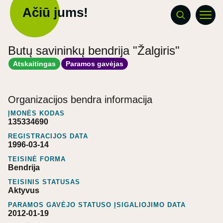
Ačiū jums!
Butų savininkų bendrija "Žalgiris"
Atskaitingas
Paramos gavėjas
Organizacijos bendra informacija
ĮMONĖS KODAS
135334690
REGISTRACIJOS DATA
1996-03-14
TEISINĖ FORMA
Bendrija
TEISINIS STATUSAS
Aktyvus
PARAMOS GAVĖJO STATUSO ĮSIGALIOJIMO DATA
2012-01-19