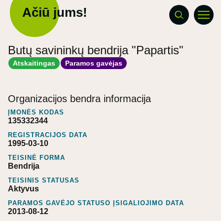
Ačiū jums!
Butų savininkų bendrija "Papartis"
Atskaitingas
Paramos gavėjas
Organizacijos bendra informacija
ĮMONĖS KODAS
135332344
REGISTRACIJOS DATA
1995-03-10
TEISINĖ FORMA
Bendrija
TEISINIS STATUSAS
Aktyvus
PARAMOS GAVĖJO STATUSO ĮSIGALIOJIMO DATA
2013-08-12