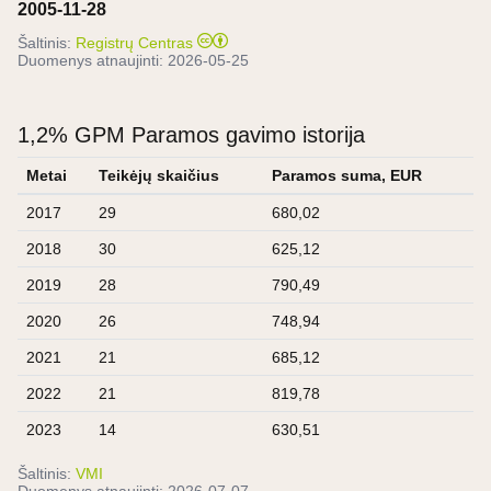
2005-11-28
Šaltinis:
Registrų Centras
Duomenys atnaujinti:
2026-05-25
1,2% GPM Paramos gavimo istorija
Metai
Teikėjų skaičius
Paramos suma, EUR
2017
29
680,02
2018
30
625,12
2019
28
790,49
2020
26
748,94
2021
21
685,12
2022
21
819,78
2023
14
630,51
Šaltinis:
VMI
Duomenys atnaujinti:
2026-07-07