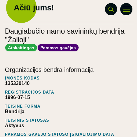
Ačiū jums!
Daugiabučio namo savininkų bendrija
"Žalioji"
Atskaitingas
Paramos gavėjas
Organizacijos bendra informacija
ĮMONĖS KODAS
135330140
REGISTRACIJOS DATA
1996-07-15
TEISINĖ FORMA
Bendrija
TEISINIS STATUSAS
Aktyvus
PARAMOS GAVĖJO STATUSO ĮSIGALIOJIMO DATA