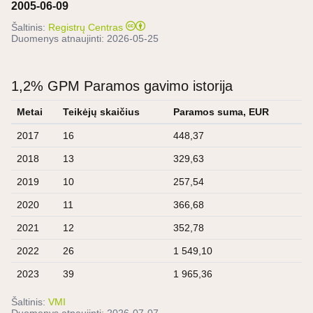
2005-06-09
Šaltinis:
Registrų Centras
Duomenys atnaujinti:
2026-05-25
1,2% GPM Paramos gavimo istorija
Metai
Teikėjų skaičius
Paramos suma, EUR
2017
16
448,37
2018
13
329,63
2019
10
257,54
2020
11
366,68
2021
12
352,78
2022
26
1 549,10
2023
39
1 965,36
Šaltinis:
VMI
Duomenys atnaujinti:
2026-07-07