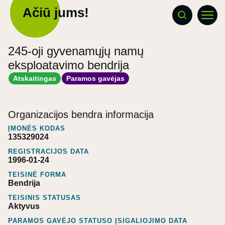
Ačiū jums!
245-oji gyvenamųjų namų
eksploatavimo bendrija
Atskaitingas
Paramos gavėjas
Organizacijos bendra informacija
ĮMONĖS KODAS
135329024
REGISTRACIJOS DATA
1996-01-24
TEISINĖ FORMA
Bendrija
TEISINIS STATUSAS
Aktyvus
PARAMOS GAVĖJO STATUSO ĮSIGALIOJIMO DATA