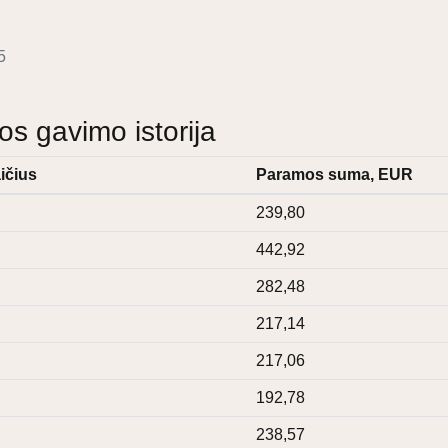
5
 gavimo istorija
ičius
Paramos suma, EUR
239,80
442,92
282,48
217,14
217,06
192,78
238,57