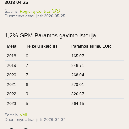
2018-04-26
Šaltinis:
Registrų Centras
Duomenys atnaujinti:
2026-05-25
1,2% GPM Paramos gavimo istorija
Metai
Teikėjų skaičius
Paramos suma, EUR
2018
6
165,07
2019
7
248,71
2020
7
268,04
2021
6
279,01
2022
9
326,67
2023
5
264,15
Šaltinis:
VMI
Duomenys atnaujinti:
2026-07-07