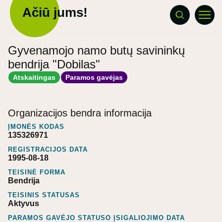
Ačiū jums!
Gyvenamojo namo butų savininkų
bendrija "Dobilas"
Atskaitingas
Paramos gavėjas
Organizacijos bendra informacija
ĮMONĖS KODAS
135326971
REGISTRACIJOS DATA
1995-08-18
TEISINĖ FORMA
Bendrija
TEISINIS STATUSAS
Aktyvus
PARAMOS GAVĖJO STATUSO ĮSIGALIOJIMO DATA