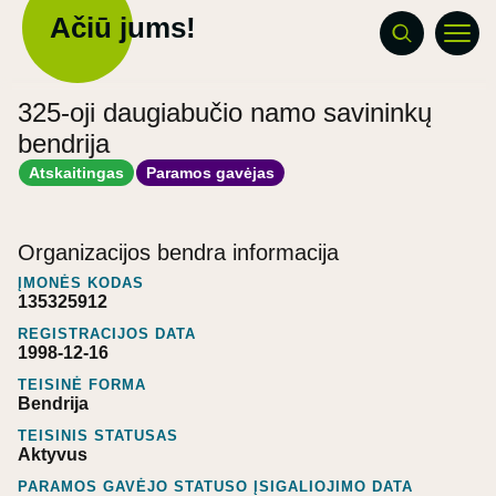
Ačiū jums!
325-oji daugiabučio namo savininkų
bendrija
Atskaitingas
Paramos gavėjas
Organizacijos bendra informacija
ĮMONĖS KODAS
135325912
REGISTRACIJOS DATA
1998-12-16
TEISINĖ FORMA
Bendrija
TEISINIS STATUSAS
Aktyvus
PARAMOS GAVĖJO STATUSO ĮSIGALIOJIMO DATA