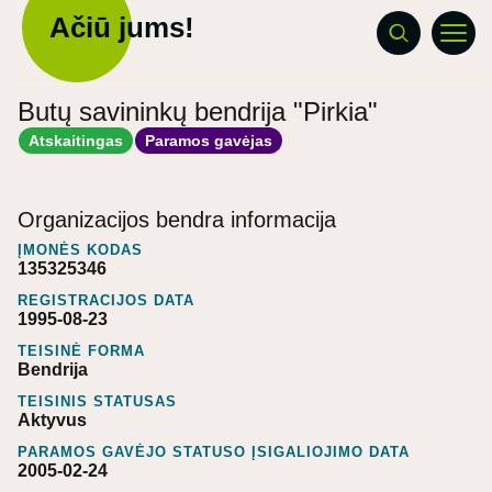
Ačiū jums!
Butų savininkų bendrija "Pirkia"
Atskaitingas
Paramos gavėjas
Organizacijos bendra informacija
ĮMONĖS KODAS
135325346
REGISTRACIJOS DATA
1995-08-23
TEISINĖ FORMA
Bendrija
TEISINIS STATUSAS
Aktyvus
PARAMOS GAVĖJO STATUSO ĮSIGALIOJIMO DATA
2005-02-24