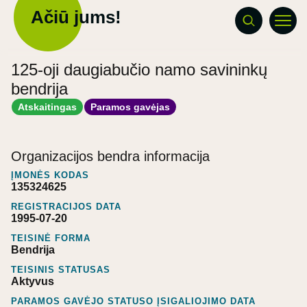
Ačiū jums!
125-oji daugiabučio namo savininkų
bendrija
Atskaitingas
Paramos gavėjas
Organizacijos bendra informacija
ĮMONĖS KODAS
135324625
REGISTRACIJOS DATA
1995-07-20
TEISINĖ FORMA
Bendrija
TEISINIS STATUSAS
Aktyvus
PARAMOS GAVĖJO STATUSO ĮSIGALIOJIMO DATA