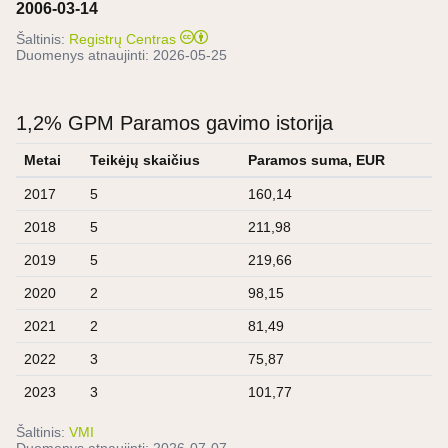
2006-03-14
Šaltinis:
Registrų Centras
Duomenys atnaujinti:
2026-05-25
1,2% GPM Paramos gavimo istorija
Metai
Teikėjų skaičius
Paramos suma, EUR
2017
5
160,14
2018
5
211,98
2019
5
219,66
2020
2
98,15
2021
2
81,49
2022
3
75,87
2023
3
101,77
Šaltinis:
VMI
Duomenys atnaujinti:
2026-07-07