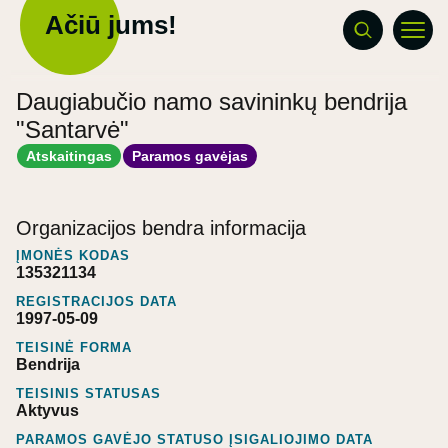
Ačiū jums!
Daugiabučio namo savininkų bendrija
"Santarvė"
Atskaitingas
Paramos gavėjas
Organizacijos bendra informacija
ĮMONĖS KODAS
135321134
REGISTRACIJOS DATA
1997-05-09
TEISINĖ FORMA
Bendrija
TEISINIS STATUSAS
Aktyvus
PARAMOS GAVĖJO STATUSO ĮSIGALIOJIMO DATA