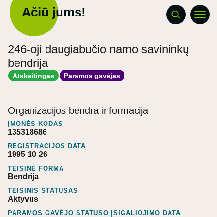
Ačiū jums!
246-oji daugiabučio namo savininkų
bendrija
Atskaitingas
Paramos gavėjas
Organizacijos bendra informacija
ĮMONĖS KODAS
135318686
REGISTRACIJOS DATA
1995-10-26
TEISINĖ FORMA
Bendrija
TEISINIS STATUSAS
Aktyvus
PARAMOS GAVĖJO STATUSO ĮSIGALIOJIMO DATA