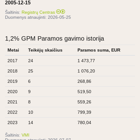
2005-12-15
Šaltinis:
Registrų Centras
Duomenys atnaujinti:
2026-05-25
1,2% GPM Paramos gavimo istorija
Metai
Teikėjų skaičius
Paramos suma, EUR
2017
24
1 473,77
2018
25
1 076,20
2019
6
268,86
2020
9
519,50
2021
8
559,26
2022
10
799,39
2023
14
780,04
Šaltinis:
VMI
Duomenys atnaujinti:
2026-07-07