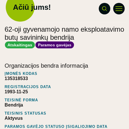
Ačiū jums!
62-oji gyvenamojo namo eksploatavimo
butų savininkų bendrija
Atskaitingas
Paramos gavėjas
Organizacijos bendra informacija
ĮMONĖS KODAS
135318533
REGISTRACIJOS DATA
1993-11-25
TEISINĖ FORMA
Bendrija
TEISINIS STATUSAS
Aktyvus
PARAMOS GAVĖJO STATUSO ĮSIGALIOJIMO DATA