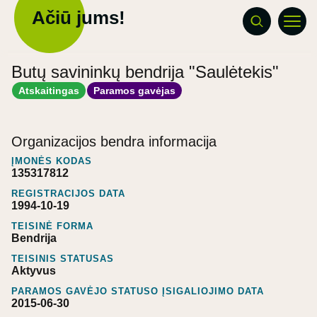
Ačiū jums!
Butų savininkų bendrija "Saulėtekis"
Atskaitingas
Paramos gavėjas
Organizacijos bendra informacija
ĮMONĖS KODAS
135317812
REGISTRACIJOS DATA
1994-10-19
TEISINĖ FORMA
Bendrija
TEISINIS STATUSAS
Aktyvus
PARAMOS GAVĖJO STATUSO ĮSIGALIOJIMO DATA
2015-06-30