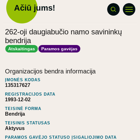
Ačiū jums!
262-oji daugiabučio namo savininkų
bendrija
Atskaitingas
Paramos gavėjas
Organizacijos bendra informacija
ĮMONĖS KODAS
135317627
REGISTRACIJOS DATA
1993-12-02
TEISINĖ FORMA
Bendrija
TEISINIS STATUSAS
Aktyvus
PARAMOS GAVĖJO STATUSO ĮSIGALIOJIMO DATA