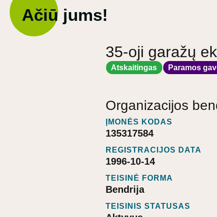
Ačiū jums!
35-oji garažų e
Atskaitingas
Paramos gav
Organizacijos ben
ĮMONĖS KODAS
135317584
REGISTRACIJOS DATA
1996-10-14
TEISINĖ FORMA
Bendrija
TEISINIS STATUSAS