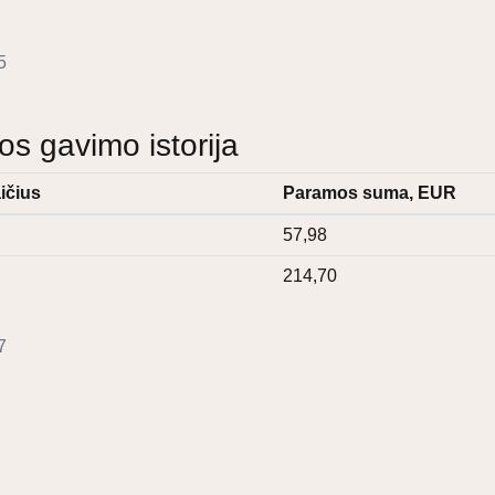
5
 gavimo istorija
ičius
Paramos suma, EUR
57,98
214,70
7