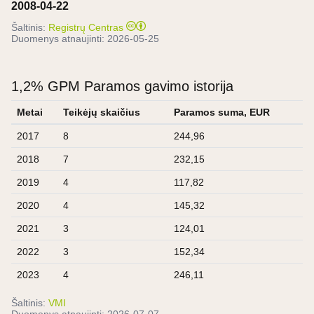
2008-04-22
Šaltinis:
Registrų Centras
Duomenys atnaujinti:
2026-05-25
1,2% GPM Paramos gavimo istorija
Metai
Teikėjų skaičius
Paramos suma, EUR
2017
8
244,96
2018
7
232,15
2019
4
117,82
2020
4
145,32
2021
3
124,01
2022
3
152,34
2023
4
246,11
Šaltinis:
VMI
Duomenys atnaujinti:
2026-07-07