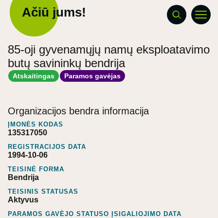
Ačiū jums!
85-oji gyvenamųjų namų eksploatavimo
butų savininkų bendrija
Atskaitingas
Paramos gavėjas
Organizacijos bendra informacija
ĮMONĖS KODAS
135317050
REGISTRACIJOS DATA
1994-10-06
TEISINĖ FORMA
Bendrija
TEISINIS STATUSAS
Aktyvus
PARAMOS GAVĖJO STATUSO ĮSIGALIOJIMO DATA