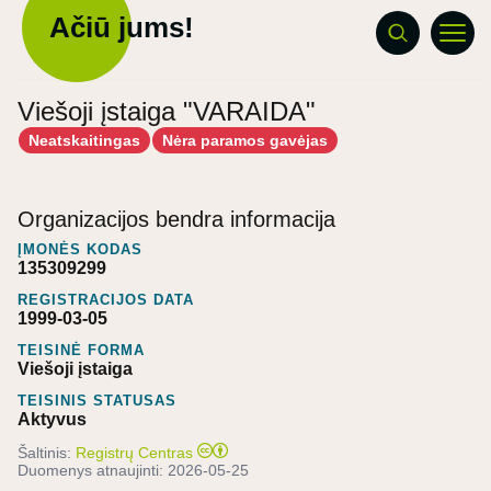
Ačiū jums!
Viešoji įstaiga "VARAIDA"
Neatskaitingas
Nėra paramos gavėjas
Organizacijos bendra informacija
ĮMONĖS KODAS
135309299
REGISTRACIJOS DATA
1999-03-05
TEISINĖ FORMA
Viešoji įstaiga
TEISINIS STATUSAS
Aktyvus
Šaltinis:
Registrų Centras
Duomenys atnaujinti:
2026-05-25