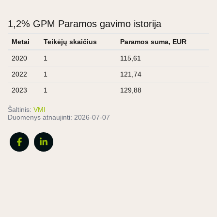
1,2% GPM Paramos gavimo istorija
Metai
Teikėjų skaičius
Paramos suma, EUR
2020
1
115,61
2022
1
121,74
2023
1
129,88
Šaltinis:
VMI
Duomenys atnaujinti:
2026-07-07