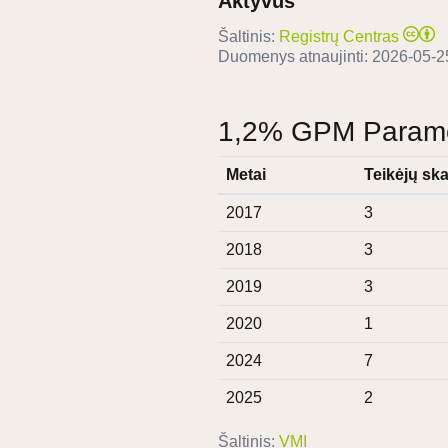
Aktyvus
Šaltinis:
Registrų Centras
Duomenys atnaujinti:
2026-05-2
1,2% GPM Paramos
Metai
Teikėjų ska
2017
3
2018
3
2019
3
2020
1
2024
7
2025
2
Šaltinis:
VMI