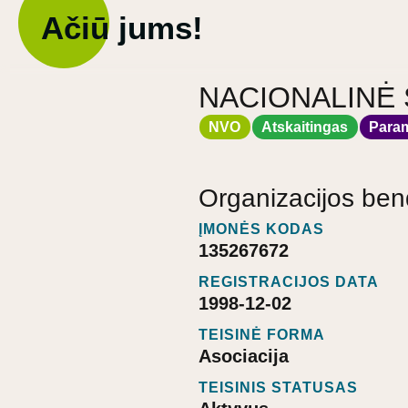
Ačiū jums!
NACIONALINĖ 
NVO
Atskaitingas
Para
Organizacijos ben
ĮMONĖS KODAS
135267672
REGISTRACIJOS DATA
1998-12-02
TEISINĖ FORMA
Asociacija
TEISINIS STATUSAS