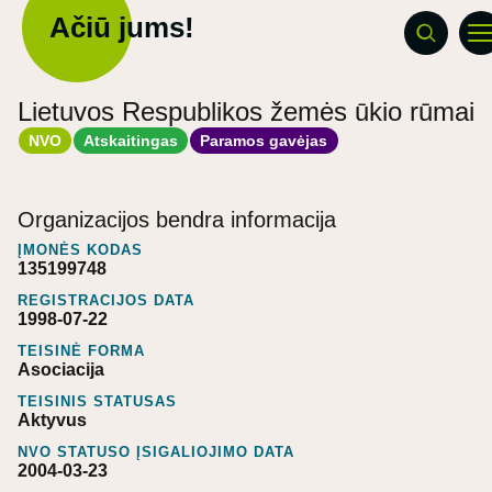
Ačiū jums!
Lietuvos Respublikos žemės ūkio rūmai
NVO
Atskaitingas
Paramos gavėjas
Organizacijos bendra informacija
ĮMONĖS KODAS
135199748
REGISTRACIJOS DATA
1998-07-22
TEISINĖ FORMA
Asociacija
TEISINIS STATUSAS
Aktyvus
NVO STATUSO ĮSIGALIOJIMO DATA
2004-03-23