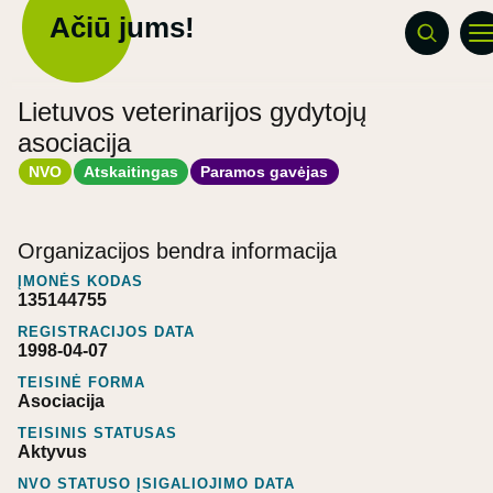
Ačiū jums!
Lietuvos veterinarijos gydytojų
asociacija
NVO
Atskaitingas
Paramos gavėjas
Organizacijos bendra informacija
ĮMONĖS KODAS
135144755
REGISTRACIJOS DATA
1998-04-07
TEISINĖ FORMA
Asociacija
TEISINIS STATUSAS
Aktyvus
NVO STATUSO ĮSIGALIOJIMO DATA