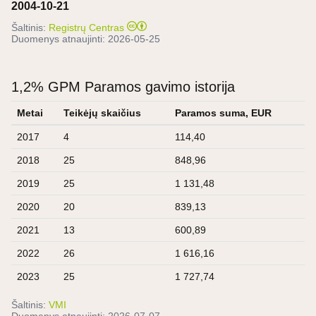
2004-10-21
Šaltinis:
Registrų Centras
Duomenys atnaujinti:
2026-05-25
1,2% GPM Paramos gavimo istorija
Metai
Teikėjų skaičius
Paramos suma, EUR
2017
4
114,40
2018
25
848,96
2019
25
1 131,48
2020
20
839,13
2021
13
600,89
2022
26
1 616,16
2023
25
1 727,74
Šaltinis:
VMI
Duomenys atnaujinti:
2026-07-07