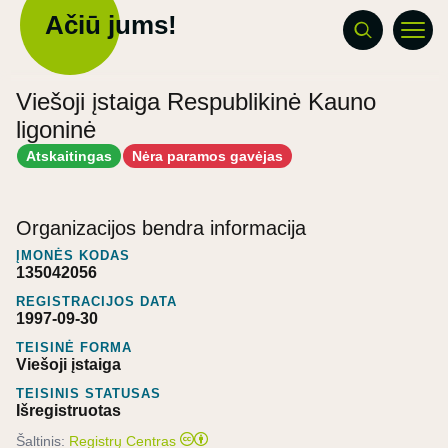
Ačiū jums!
Viešoji įstaiga Respublikinė Kauno
ligoninė
Atskaitingas
Nėra paramos gavėjas
Organizacijos bendra informacija
ĮMONĖS KODAS
135042056
REGISTRACIJOS DATA
1997-09-30
TEISINĖ FORMA
Viešoji įstaiga
TEISINIS STATUSAS
Išregistruotas
Šaltinis:
Registrų Centras