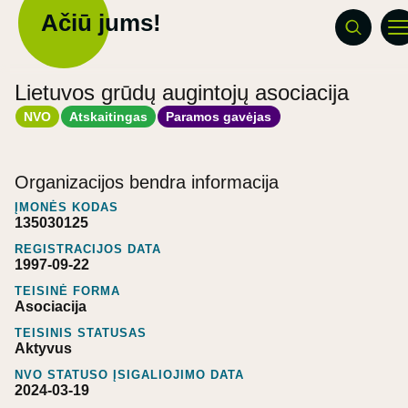
Ačiū jums!
Lietuvos grūdų augintojų asociacija
NVO
Atskaitingas
Paramos gavėjas
Organizacijos bendra informacija
ĮMONĖS KODAS
135030125
REGISTRACIJOS DATA
1997-09-22
TEISINĖ FORMA
Asociacija
TEISINIS STATUSAS
Aktyvus
NVO STATUSO ĮSIGALIOJIMO DATA
2024-03-19