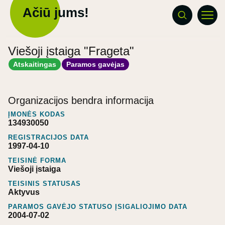
Ačiū jums!
Viešoji įstaiga "Frageta"
Atskaitingas
Paramos gavėjas
Organizacijos bendra informacija
ĮMONĖS KODAS
134930050
REGISTRACIJOS DATA
1997-04-10
TEISINĖ FORMA
Viešoji įstaiga
TEISINIS STATUSAS
Aktyvus
PARAMOS GAVĖJO STATUSO ĮSIGALIOJIMO DATA
2004-07-02