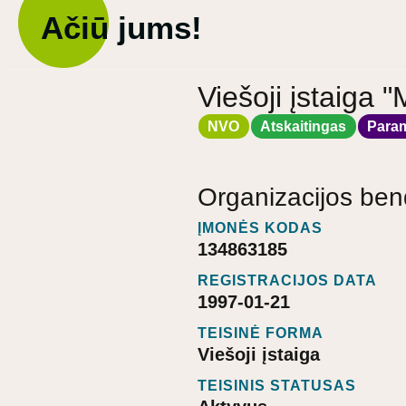
Ačiū jums!
Viešoji įstaiga "
NVO
Atskaitingas
Para
Organizacijos ben
ĮMONĖS KODAS
134863185
REGISTRACIJOS DATA
1997-01-21
TEISINĖ FORMA
Viešoji įstaiga
TEISINIS STATUSAS