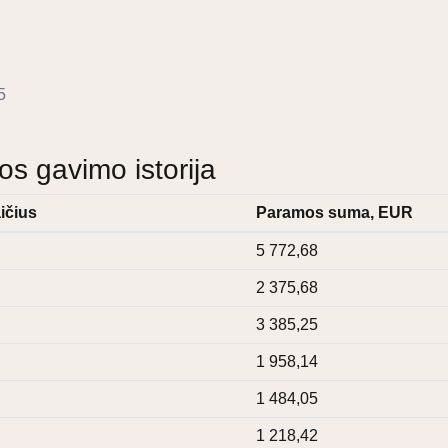
5
 gavimo istorija
ičius
Paramos suma, EUR
5 772,68
2 375,68
3 385,25
1 958,14
1 484,05
1 218,42