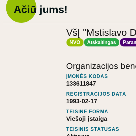
Ačiū jums!
VšĮ "Mstislavo D
NVO
Atskaitingas
Para
Organizacijos ben
ĮMONĖS KODAS
133611847
REGISTRACIJOS DATA
1993-02-17
TEISINĖ FORMA
Viešoji įstaiga
TEISINIS STATUSAS