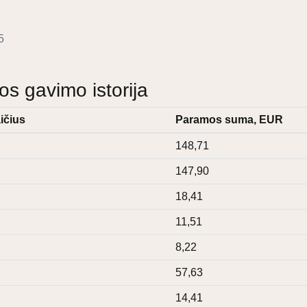
5
 gavimo istorija
ičius
Paramos suma, EUR
148,71
147,90
18,41
11,51
8,22
57,63
14,41