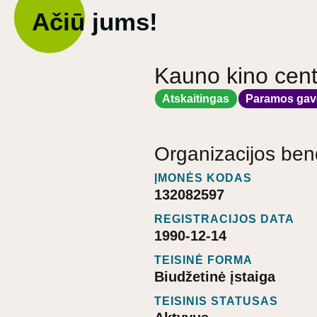
Ačiū jums!
Kauno kino cen
Atskaitingas
Paramos gav
Organizacijos ben
ĮMONĖS KODAS
132082597
REGISTRACIJOS DATA
1990-12-14
TEISINĖ FORMA
Biudžetinė įstaiga
TEISINIS STATUSAS