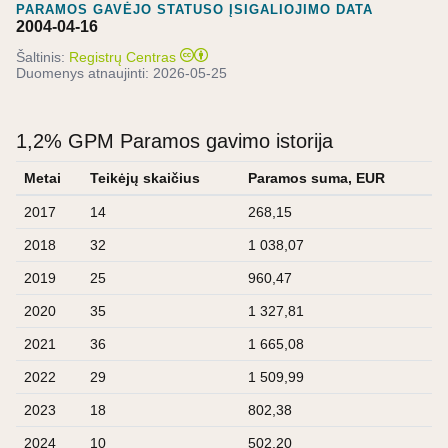
PARAMOS GAVĖJO STATUSO ĮSIGALIOJIMO DATA
2004-04-16
Šaltinis:
Registrų Centras
Duomenys atnaujinti:
2026-05-25
1,2% GPM Paramos gavimo istorija
Metai
Teikėjų skaičius
Paramos suma, EUR
2017
14
268,15
2018
32
1 038,07
2019
25
960,47
2020
35
1 327,81
2021
36
1 665,08
2022
29
1 509,99
2023
18
802,38
2024
10
502,20