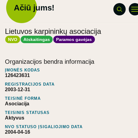
Ačiū jums!
Lietuvos karpininkų asociacija
NVO
Atskaitingas
Paramos gavėjas
Organizacijos bendra informacija
ĮMONĖS KODAS
126423631
REGISTRACIJOS DATA
2003-12-31
TEISINĖ FORMA
Asociacija
TEISINIS STATUSAS
Aktyvus
NVO STATUSO ĮSIGALIOJIMO DATA
2004-04-16