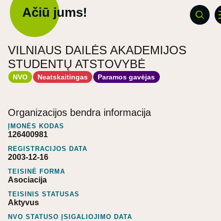
Ačiū jums!
VILNIAUS DAILĖS AKADEMIJOS
STUDENTŲ ATSTOVYBĖ
NVO
Neatskaitingas
Paramos gavėjas
Organizacijos bendra informacija
ĮMONĖS KODAS
126400981
REGISTRACIJOS DATA
2003-12-16
TEISINĖ FORMA
Asociacija
TEISINIS STATUSAS
Aktyvus
NVO STATUSO ĮSIGALIOJIMO DATA