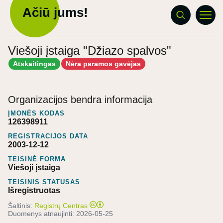
Ačiū jums!
Viešoji įstaiga "Džiazo spalvos"
Atskaitingas
Nėra paramos gavėjas
Organizacijos bendra informacija
ĮMONĖS KODAS
126398911
REGISTRACIJOS DATA
2003-12-12
TEISINĖ FORMA
Viešoji įstaiga
TEISINIS STATUSAS
Išregistruotas
Šaltinis:
Registrų Centras
Duomenys atnaujinti:
2026-05-25