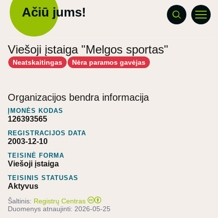
Ačiū jums!
Viešoji įstaiga "Melgos sportas"
Neatskaitingas
Nėra paramos gavėjas
Organizacijos bendra informacija
ĮMONĖS KODAS
126393565
REGISTRACIJOS DATA
2003-12-10
TEISINĖ FORMA
Viešoji įstaiga
TEISINIS STATUSAS
Aktyvus
Šaltinis:
Registrų Centras
Duomenys atnaujinti:
2026-05-25