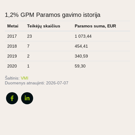
1,2% GPM Paramos gavimo istorija
Metai
Teikėjų skaičius
Paramos suma, EUR
2017
23
1 073,44
2018
7
454,41
2019
2
340,59
2020
1
59,30
Šaltinis:
VMI
Duomenys atnaujinti:
2026-07-07