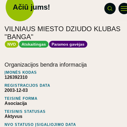
Ačiū jums!
VILNIAUS MIESTO DZIUDO KLUBAS
"BANGA"
NVO
Atskaitingas
Paramos gavėjas
Organizacijos bendra informacija
ĮMONĖS KODAS
126392310
REGISTRACIJOS DATA
2003-12-03
TEISINĖ FORMA
Asociacija
TEISINIS STATUSAS
Aktyvus
NVO STATUSO ĮSIGALIOJIMO DATA