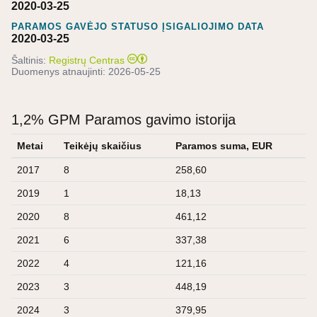
2020-03-25
PARAMOS GAVĖJO STATUSO ĮSIGALIOJIMO DATA
2020-03-25
Šaltinis:
Registrų Centras
Duomenys atnaujinti:
2026-05-25
1,2% GPM Paramos gavimo istorija
Metai
Teikėjų skaičius
Paramos suma, EUR
2017
8
258,60
2019
1
18,13
2020
8
461,12
2021
6
337,38
2022
4
121,16
2023
3
448,19
2024
3
379,95