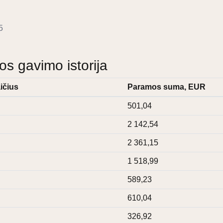
5
 gavimo istorija
ičius
Paramos suma, EUR
501,04
2 142,54
2 361,15
1 518,99
589,23
610,04
326,92