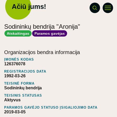
Ačiū jums!
Sodininkų bendrija "Aronija"
Atskaitingas
Paramos gavėjas
Organizacijos bendra informacija
ĮMONĖS KODAS
126376078
REGISTRACIJOS DATA
1992-03-26
TEISINĖ FORMA
Sodininkų bendrija
TEISINIS STATUSAS
Aktyvus
PARAMOS GAVĖJO STATUSO ĮSIGALIOJIMO DATA
2019-03-05