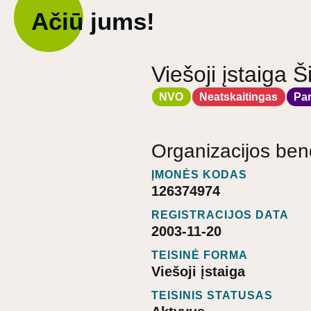
Ačiū jums!
Viešoji įstaiga Š
NVO
Neatskaitingas
Pa
Organizacijos ben
ĮMONĖS KODAS
126374974
REGISTRACIJOS DATA
2003-11-20
TEISINĖ FORMA
Viešoji įstaiga
TEISINIS STATUSAS