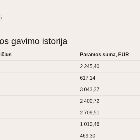
5
 gavimo istorija
ičius
Paramos suma, EUR
2 245,40
617,14
3 043,37
2 400,72
2 709,51
1 010,46
469,30