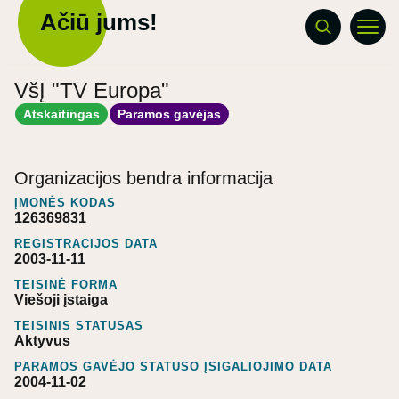
Ačiū jums!
VšĮ "TV Europa"
Atskaitingas
Paramos gavėjas
Organizacijos bendra informacija
ĮMONĖS KODAS
126369831
REGISTRACIJOS DATA
2003-11-11
TEISINĖ FORMA
Viešoji įstaiga
TEISINIS STATUSAS
Aktyvus
PARAMOS GAVĖJO STATUSO ĮSIGALIOJIMO DATA
2004-11-02