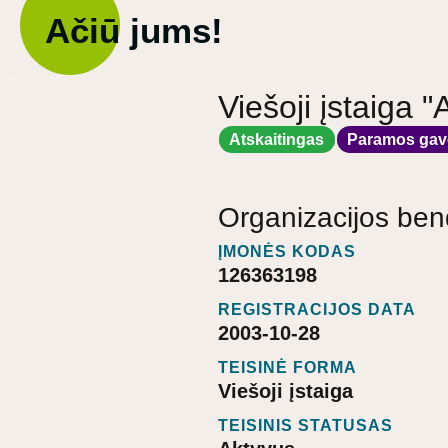
Ačiū jums!
Viešoji įstaiga 
Atskaitingas
Paramos gav
Organizacijos ben
ĮMONĖS KODAS
126363198
REGISTRACIJOS DATA
2003-10-28
TEISINĖ FORMA
Viešoji įstaiga
TEISINIS STATUSAS