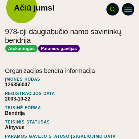
Ačiū jums!
978-oji daugiabučio namo savininkų
bendrija
Atskaitingas
Paramos gavėjas
Organizacijos bendra informacija
ĮMONĖS KODAS
126356047
REGISTRACIJOS DATA
2003-10-22
TEISINĖ FORMA
Bendrija
TEISINIS STATUSAS
Aktyvus
PARAMOS GAVĖJO STATUSO ĮSIGALIOJIMO DATA