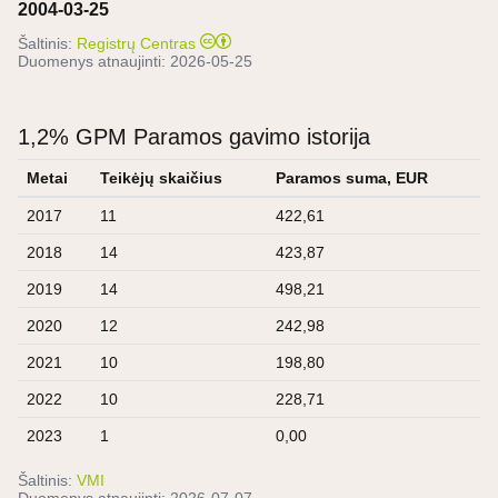
2004-03-25
Šaltinis:
Registrų Centras
Duomenys atnaujinti:
2026-05-25
1,2% GPM Paramos gavimo istorija
Metai
Teikėjų skaičius
Paramos suma, EUR
2017
11
422,61
2018
14
423,87
2019
14
498,21
2020
12
242,98
2021
10
198,80
2022
10
228,71
2023
1
0,00
Šaltinis:
VMI
Duomenys atnaujinti:
2026-07-07