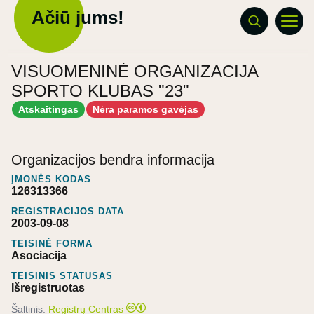
Ačiū jums!
VISUOMENINĖ ORGANIZACIJA
SPORTO KLUBAS "23"
Atskaitingas
Nėra paramos gavėjas
Organizacijos bendra informacija
ĮMONĖS KODAS
126313366
REGISTRACIJOS DATA
2003-09-08
TEISINĖ FORMA
Asociacija
TEISINIS STATUSAS
Išregistruotas
Šaltinis:
Registrų Centras