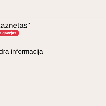
"Laznetas"
s gavėjas
dra informacija