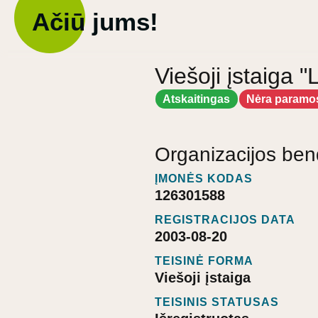
Ačiū jums!
Viešoji įstaiga 
Atskaitingas
Nėra paramo
Organizacijos ben
ĮMONĖS KODAS
126301588
REGISTRACIJOS DATA
2003-08-20
TEISINĖ FORMA
Viešoji įstaiga
TEISINIS STATUSAS