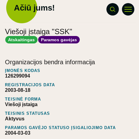
Ačiū jums!
Viešoji įstaiga "SSK"
Atskaitingas
Paramos gavėjas
Organizacijos bendra informacija
ĮMONĖS KODAS
126299094
REGISTRACIJOS DATA
2003-08-18
TEISINĖ FORMA
Viešoji įstaiga
TEISINIS STATUSAS
Aktyvus
PARAMOS GAVĖJO STATUSO ĮSIGALIOJIMO DATA
2004-03-03