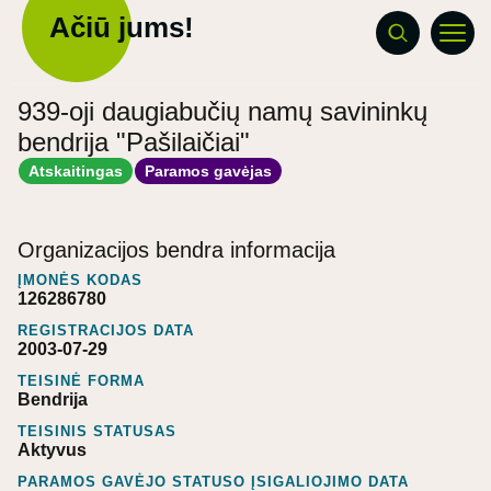
Ačiū jums!
939-oji daugiabučių namų savininkų
bendrija "Pašilaičiai"
Atskaitingas
Paramos gavėjas
Organizacijos bendra informacija
ĮMONĖS KODAS
126286780
REGISTRACIJOS DATA
2003-07-29
TEISINĖ FORMA
Bendrija
TEISINIS STATUSAS
Aktyvus
PARAMOS GAVĖJO STATUSO ĮSIGALIOJIMO DATA