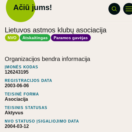
Ačiū jums!
Lietuvos astmos klubų asociacija
NVO
Atskaitingas
Paramos gavėjas
Organizacijos bendra informacija
ĮMONĖS KODAS
126243195
REGISTRACIJOS DATA
2003-06-06
TEISINĖ FORMA
Asociacija
TEISINIS STATUSAS
Aktyvus
NVO STATUSO ĮSIGALIOJIMO DATA
2004-03-12