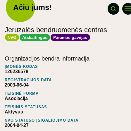
Ačiū jums!
Jeruzalės bendruomenės centras
NVO
Atskaitingas
Paramos gavėjas
Organizacijos bendra informacija
ĮMONĖS KODAS
126236578
REGISTRACIJOS DATA
2003-06-04
TEISINĖ FORMA
Asociacija
TEISINIS STATUSAS
Aktyvus
NVO STATUSO ĮSIGALIOJIMO DATA
2004-04-27