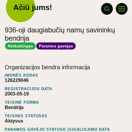
Ačiū jums!
936-oji daugiabučių namų savininkų
bendrija
Atskaitingas
Paramos gavėjas
Organizacijos bendra informacija
ĮMONĖS KODAS
126229046
REGISTRACIJOS DATA
2003-05-19
TEISINĖ FORMA
Bendrija
TEISINIS STATUSAS
Aktyvus
PARAMOS GAVĖJO STATUSO ĮSIGALIOJIMO DATA