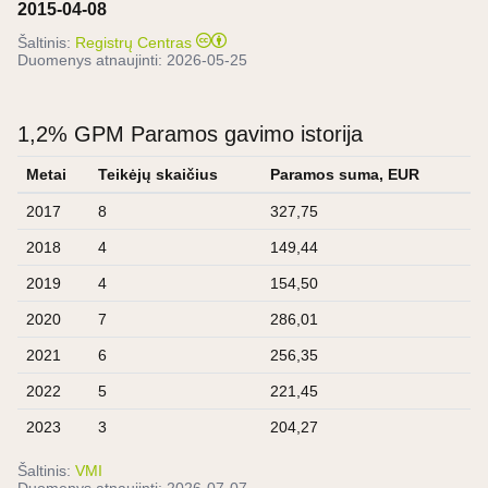
2015-04-08
Šaltinis:
Registrų Centras
Duomenys atnaujinti:
2026-05-25
1,2% GPM Paramos gavimo istorija
Metai
Teikėjų skaičius
Paramos suma, EUR
2017
8
327,75
2018
4
149,44
2019
4
154,50
2020
7
286,01
2021
6
256,35
2022
5
221,45
2023
3
204,27
Šaltinis:
VMI
Duomenys atnaujinti:
2026-07-07